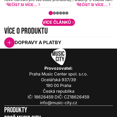
a rychlejší. Postupně budeme přidávat
PŘEČÍST SI VÍCE...
PŘEČÍST SI VÍCE...
nové funkcionality a vylepšovat stávající
obsah. Váš názor nás...
VÍCE ČLÁNKŮ
Více o produktu
DOPRAVY A PLATBY
Provozovatel:
Praha Music Center spol. s.r.o.
Ocelářská 937/39
190 00 Praha
Česká republika
IČ: 18626459 DIČ: CZ18626459
info@music-city.cz
Produkty