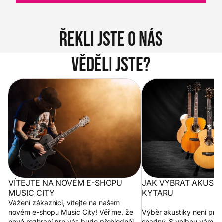
Řekli jste o nás
Věděli jste?
Vítejte na novém e-shopu Music
Jak vybrat akustickou
City
VÍTEJTE NA NOVÉM E-SHOPU
JAK VYBRAT AKUST
MUSIC CITY
KYTARU
Vážení zákazníci, vítejte na našem
novém e-shopu Music City! Věříme, že
Výběr akustiky není pro
nové rozhraní pro vás bude přehlednější
snadný. S volbou vám p