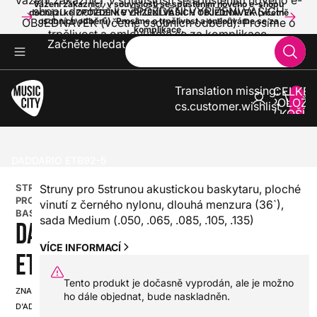
Vážení zákazníci, v souvislosti se spuštěním nového e-
Vážení zákazníci, v souvislosti se spuštěním nového e-shopu
shopu dochází ke ZPOŽDĚNÍ VYŘÍZENÍ VAŠICH
dochází ke ZPOŽDĚNÍ VYŘÍZENÍ VAŠICH OBJEDNÁVEK (včetně
OBJEDNÁVEK (včetně osobních odběrů). Prosíme o
osobních odběrů). Prosíme o trpělivost a omlouváme se za
komplikace.
trpělivost a omlouváme se za komplikace.
Začněte hledat
Translation missing:
CELKE
POLOŽE
cs.customer.wishlist
V KOŠÍK
0
BASKYTARY
STRUNY PRO BASKYTARY
STRUNY PRO 5STRUNNOU BASKYTARU
DADDARIO ETB92-5
STRUNY
Struny pro 5strunou akustickou baskytaru, ploché
PRO
vinutí z černého nylonu, dlouhá menzura (36`),
BASKYTARU
sada Medium (.050, .065, .085, .105, .135)
DADDARIO
VÍCE INFORMACÍ
ETB92-5
Tento produkt je dočasně vyprodán, ale je možno
ZNAČKA:
SKU:
ho dále objednat, bude naskladněn.
D'ADDARIO
HX0000000036562