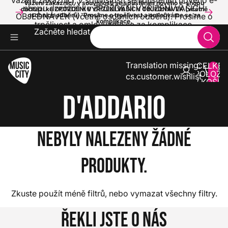
Vážení zákazníci, v souvislosti se spuštěním nového e-
Vážení zákazníci, v souvislosti se spuštěním nového e-shopu
shopu dochází ke ZPOŽDĚNÍ VYŘÍZENÍ VAŠICH
dochází ke ZPOŽDĚNÍ VYŘÍZENÍ VAŠICH OBJEDNÁVEK (včetně
OBJEDNÁVEK (včetně osobních odběrů). Prosíme o
osobních odběrů). Prosíme o trpělivost a omlouváme se za
komplikace.
trpělivost a omlouváme se za komplikace.
Začněte hledat
Translation missing:
CELKE
POLOŽE
cs.customer.wishlist
V KOŠÍK
0
D'Addario
Nebyly nalezeny žádné
produkty.
Zkuste použít méně filtrů, nebo
vymazat všechny filtry
.
Řekli jste o nás