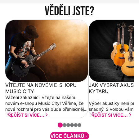
Věděli jste?
Vítejte na novém e-shopu Music
Jak vybrat akustickou
City
VÍTEJTE NA NOVÉM E-SHOPU
JAK VYBRAT AKUST
MUSIC CITY
KYTARU
Vážení zákazníci, vítejte na našem
novém e-shopu Music City! Věříme, že
Výběr akustiky není pro
nové rozhraní pro vás bude přehlednější
snadný. S volbou vám p
a rychlejší. Postupně budeme přidávat
PŘEČÍST SI VÍCE...
PŘEČÍST SI VÍCE...
nové funkcionality a vylepšovat stávající
obsah. Váš názor nás...
VÍCE ČLÁNKŮ