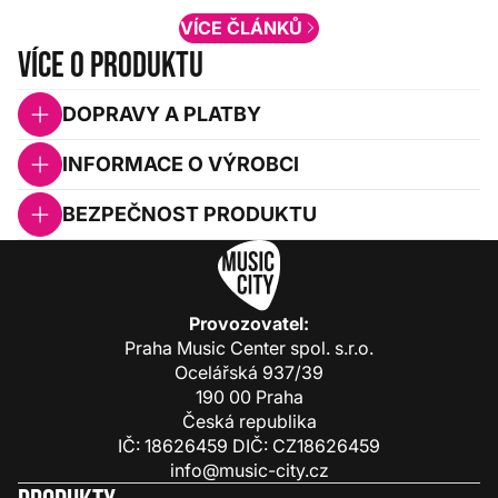
VÍCE ČLÁNKŮ
Více o produktu
DOPRAVY A PLATBY
INFORMACE O VÝROBCI
BEZPEČNOST PRODUKTU
Provozovatel:
Praha Music Center spol. s.r.o.
Ocelářská 937/39
190 00 Praha
Česká republika
IČ: 18626459 DIČ: CZ18626459
info@music-city.cz