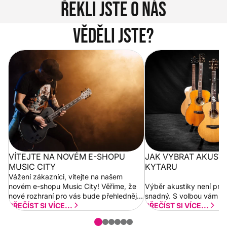
Řekli jste o nás
Věděli jste?
Vítejte na novém e-shopu Music
Jak vybrat akustickou
City
VÍTEJTE NA NOVÉM E-SHOPU
JAK VYBRAT AKUST
MUSIC CITY
KYTARU
Vážení zákazníci, vítejte na našem
novém e-shopu Music City! Věříme, že
Výběr akustiky není pro
nové rozhraní pro vás bude přehlednější
snadný. S volbou vám p
a rychlejší. Postupně budeme přidávat
PŘEČÍST SI VÍCE...
PŘEČÍST SI VÍCE...
nové funkcionality a vylepšovat stávající
obsah. Váš názor nás...