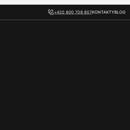
+420 800 708 807
KONTAKTY
BLOG