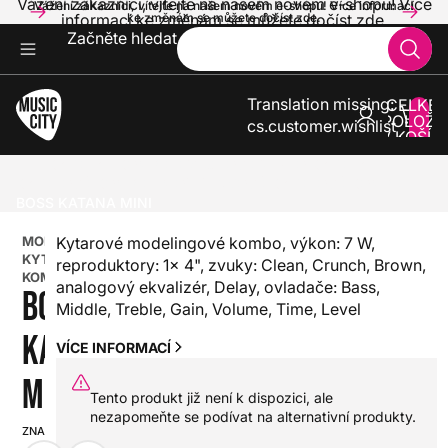
Vážení zákazníci, vítejte na našem novém e-shopu! Více
Vážení zákazníci, vítejte na našem novém e-shopu! Více informací
informací ke změnám se můžete dočíst zde.
ke změnám se můžete dočíst zde.
Začněte hledat
Translation missing:
CELKE
POLOŽE
cs.customer.wishlist
V KOŠÍK
0
KYTARY
KOMBA A ZESILOVAČE PRO KYTARY
KYTAROVÁ KOMBA
MODELINGOVÁ KYTAROVÁ KOMBA
BOSS KATANA MINI
MODELINGOVÁ
Kytarové modelingové kombo, výkon: 7 W,
KYTAROVÁ
reproduktory: 1x 4", zvuky: Clean, Crunch, Brown,
KOMBA
analogový ekvalizér, Delay, ovladače: Bass,
BOSS
Middle, Treble, Gain, Volume, Time, Level
KATANA
VÍCE INFORMACÍ
MINI
Tento produkt již není k dispozici, ale
nezapomeňte se podívat na alternativní produkty.
ZNAČKA:
SKU: