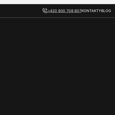
+420 800 708 807
KONTAKTY
BLOG