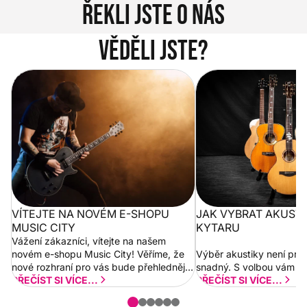
Řekli jste o nás
Věděli jste?
Vítejte na novém e-shopu Music
Jak vybrat akustickou
City
VÍTEJTE NA NOVÉM E-SHOPU
JAK VYBRAT AKUST
MUSIC CITY
KYTARU
Vážení zákazníci, vítejte na našem
novém e-shopu Music City! Věříme, že
Výběr akustiky není pro
nové rozhraní pro vás bude přehlednější
snadný. S volbou vám p
a rychlejší. Postupně budeme přidávat
PŘEČÍST SI VÍCE...
PŘEČÍST SI VÍCE...
nové funkcionality a vylepšovat stávající
obsah. Váš názor nás...