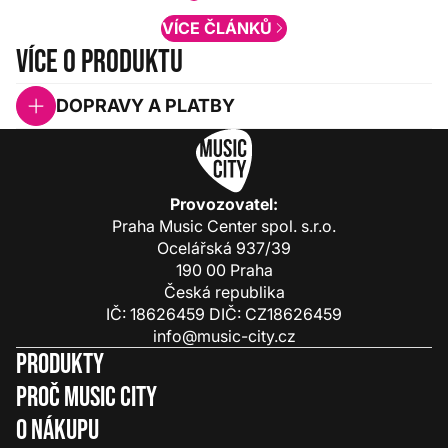
VÍCE ČLÁNKŮ
Více o produktu
DOPRAVY A PLATBY
Provozovatel:
Praha Music Center spol. s.r.o.
Ocelářská 937/39
190 00 Praha
Česká republika
IČ: 18626459 DIČ: CZ18626459
info@music-city.cz
Produkty
Proč Music City
O nákupu