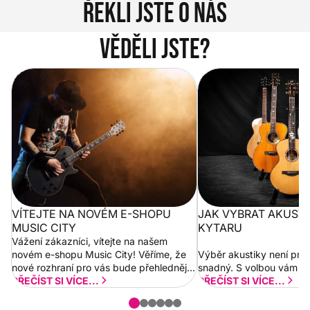
Řekli jste o nás
Věděli jste?
Vítejte na novém e-shopu Music
Jak vybrat akustickou
City
VÍTEJTE NA NOVÉM E-SHOPU
JAK VYBRAT AKUST
MUSIC CITY
KYTARU
Vážení zákazníci, vítejte na našem
novém e-shopu Music City! Věříme, že
Výběr akustiky není pro
nové rozhraní pro vás bude přehlednější
snadný. S volbou vám p
a rychlejší. Postupně budeme přidávat
PŘEČÍST SI VÍCE...
PŘEČÍST SI VÍCE...
nové funkcionality a vylepšovat stávající
obsah. Váš názor nás...