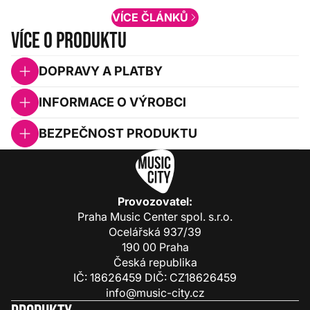
VÍCE ČLÁNKŮ
Více o produktu
DOPRAVY A PLATBY
INFORMACE O VÝROBCI
BEZPEČNOST PRODUKTU
Provozovatel:
Praha Music Center spol. s.r.o.
Ocelářská 937/39
190 00 Praha
Česká republika
IČ: 18626459 DIČ: CZ18626459
info@music-city.cz