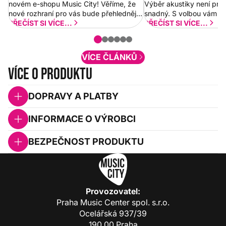
novém e-shopu Music City! Věříme, že
Výběr akustiky není pro
nové rozhraní pro vás bude přehlednější
snadný. S volbou vám p
a rychlejší. Postupně budeme přidávat
PŘEČÍST SI VÍCE...
PŘEČÍST SI VÍCE...
nové funkcionality a vylepšovat stávající
obsah. Váš názor nás...
VÍCE ČLÁNKŮ
Více o produktu
DOPRAVY A PLATBY
INFORMACE O VÝROBCI
BEZPEČNOST PRODUKTU
Provozovatel:
Praha Music Center spol. s.r.o.
Ocelářská 937/39
190 00 Praha