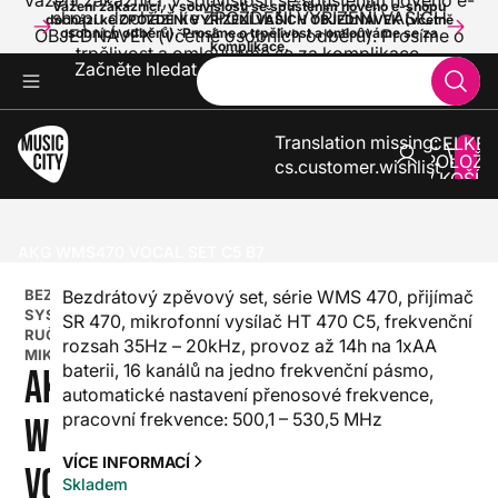
Vážení zákazníci, v souvislosti se spuštěním nového e-
Vážení zákazníci, v souvislosti se spuštěním nového e-shopu
shopu dochází ke ZPOŽDĚNÍ VYŘÍZENÍ VAŠICH
dochází ke ZPOŽDĚNÍ VYŘÍZENÍ VAŠICH OBJEDNÁVEK (včetně
OBJEDNÁVEK (včetně osobních odběrů). Prosíme o
osobních odběrů). Prosíme o trpělivost a omlouváme se za
komplikace.
trpělivost a omlouváme se za komplikace.
Začněte hledat
Translation missing:
CELKE
POLOŽE
cs.customer.wishlist
V KOŠÍK
0
ZVUK A SVĚTLA
BEZDRÁTOVÉ SYSTÉMY
BEZDRÁTOVÉ SYSTÉMY S RUČNÍM MIKROFONEM
AKG WMS470 VOCAL SET C5 B7
BEZDRÁTOVÉ
Bezdrátový zpěvový set, série WMS 470, přijímač
SYSTÉMY S
SR 470, mikrofonní vysílač HT 470 C5, frekvenční
RUČNÍM
rozsah 35Hz – 20kHz, provoz až 14h na 1xAA
MIKROFONEM
baterii, 16 kanálů na jedno frekvenční pásmo,
AKG
automatické nastavení přenosové frekvence,
pracovní frekvence: 500,1 – 530,5 MHz
WMS470
VÍCE INFORMACÍ
VOCAL
Skladem