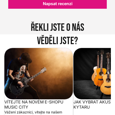
Napsat recenzi
Řekli jste o nás
Věděli jste?
Vítejte na novém e-shopu Music
Jak vybrat akustickou
City
VÍTEJTE NA NOVÉM E-SHOPU
JAK VYBRAT AKUST
MUSIC CITY
KYTARU
Vážení zákazníci, vítejte na našem