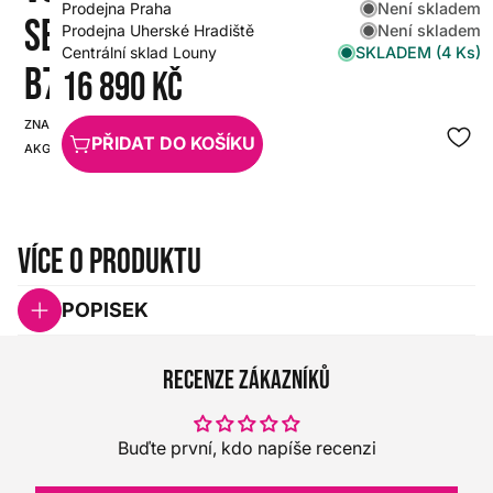
Není skladem
Prodejna Praha
SET C5
Není skladem
Prodejna Uherské Hradiště
SKLADEM (4 Ks)
Centrální sklad Louny
B7
16 890 Kč
ZNAČKA:
SKU:
PŘIDAT DO KOŠÍKU
AKG
HX0000000053527
Více o produktu
POPISEK
Recenze zákazníků
Buďte první, kdo napíše recenzi