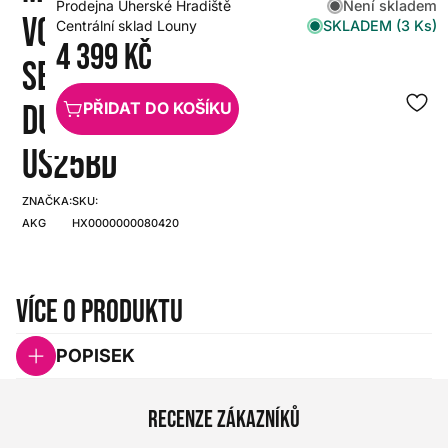
Není skladem
Prodejna Uherské Hradiště
VOCAL
SKLADEM (3 Ks)
Centrální sklad Louny
4 399 Kč
SET
DUAL
PŘIDAT DO KOŠÍKU
US25BD
ZNAČKA:
SKU:
AKG
HX0000000080420
Více o produktu
POPISEK
Recenze zákazníků