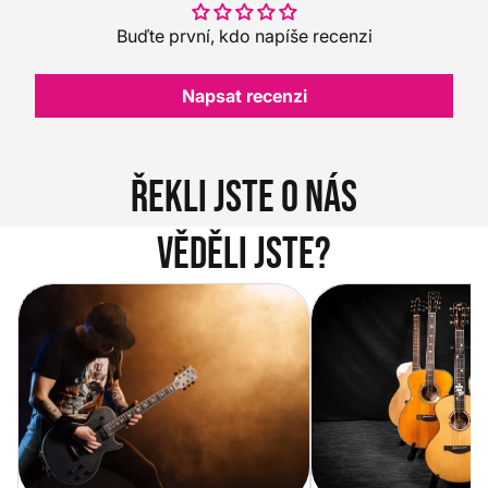
Buďte první, kdo napíše recenzi
Napsat recenzi
Řekli jste o nás
Věděli jste?
Vítejte na novém e-shopu Music
Jak vybrat akustickou
City