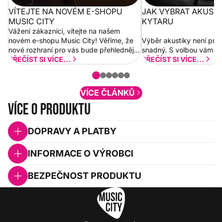
VÍTEJTE NA NOVÉM E-SHOPU
JAK VYBRAT AKUST
MUSIC CITY
KYTARU
Vážení zákazníci, vítejte na našem
novém e-shopu Music City! Věříme, že
Výběr akustiky není pro
nové rozhraní pro vás bude přehlednější
snadný. S volbou vám p
a rychlejší. Postupně budeme přidávat
PŘEČÍST SI VÍCE...
PŘEČÍST SI VÍCE...
nové funkcionality a vylepšovat stávající
obsah. Váš názor nás...
VÍCE ČLÁNKŮ
Více o produktu
DOPRAVY A PLATBY
INFORMACE O VÝROBCI
BEZPEČNOST PRODUKTU