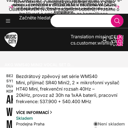
Vážení zákazníci, v souvislosti se spuštěním nového e-
Vážení zákazníci, v souvislosti se spuštěním nového e-shopu
shopu dochází ke ZPOŽDĚNÍ VYŘÍZENÍ VAŠICH
dochází ke ZPOŽDĚNÍ VYŘÍZENÍ VAŠICH OBJEDNÁVEK (včetně
OBJEDNÁVEK (včetně osobních odběrů). Prosíme o
osobních odběrů). Prosíme o trpělivost a omlouváme se za
komplikace.
trpělivost a omlouváme se za komplikace.
Začněte hledat
Translation missing:
CELKE
POLOŽE
cs.customer.wishlist
V KOŠÍK
0
ZVUK A SVĚTLA
BEZDRÁTOVÉ SYSTÉMY
BEZDRÁTOVÉ SYSTÉMY DUÁLNÍ A KOMBINACE
AKG WMS40 MINI2 VOCAL SET DUAL US25BD
BEZDRÁTOVÉ
Bezdrátový zpěvový set série WMS40
SYSTÉMY
Mini, přijímač SR40 Mini2, 2 × mikrofonní vysílač
DUÁLNÍ A
HT40 Mini, frekvenční rozsah 40Hz –
KOMBINACE
20kHz, provoz až 30h na 1xAA baterii, pracovní
AKG
frekvence: 537.900 + 540.400 MHz
WMS40
VÍCE INFORMACÍ
Skladem
MINI2
Není skladem
Prodejna Praha