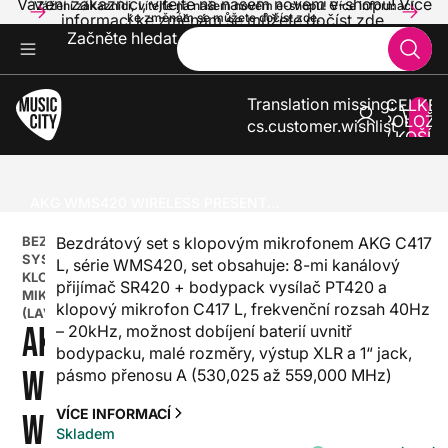
Vážení zákazníci, vítejte na našem novém e-shopu! Více
Vážení zákazníci, vítejte na našem novém e-shopu! Více informací
informací ke změnám se můžete dočíst zde.
ke změnám se můžete dočíst zde.
Začněte hledat
Translation missing:
CELKE
POLOŽE
cs.customer.wishlist
V KOŠÍK
0
ZVUK A SVĚTLA
BEZDRÁTOVÉ SYSTÉMY
BEZDRÁTOVÉ SYSTÉMY S KLOPOVÝM MIKROFONEM (LAVALIE
AKG WMS420 WIRELESS PRESENTER SET A
BEZDRÁTOVÉ
Bezdrátový set s klopovým mikrofonem AKG C417
SYSTÉMY S
L, série WMS420, set obsahuje: 8-mi kanálový
KLOPOVÝM
přijímač SR420 + bodypack vysílač PT420 a
MIKROFONEM
klopový mikrofon C417 L, frekvenční rozsah 40Hz
(LAVALIER)
AKG
– 20kHz, možnost dobíjení baterií uvnitř
bodypacku, malé rozměry, výstup XLR a 1“ jack,
WMS420
pásmo přenosu A (530,025 až 559,000 MHz)
VÍCE INFORMACÍ
WIRELESS
Skladem