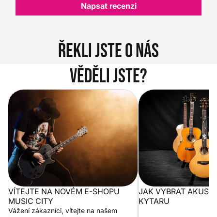
Napsat recenzi
Řekli jste o nás
Věděli jste?
Vítejte na novém e-shopu Music
Jak vybrat akustickou
City
VÍTEJTE NA NOVÉM E-SHOPU
JAK VYBRAT AKUST
MUSIC CITY
KYTARU
Vážení zákazníci, vítejte na našem