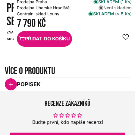
SKLADEM (1 Ks)
Prodejna Praha
PRESENTER
Není skladem
Prodejna Uherské Hradiště
SKLADEM (> 5 Ks)
Centrální sklad Louny
SET A
7 790 Kč
ZNAČKA:
SKU:
PŘIDAT DO KOŠÍKU
AKG
HX0000000080432
Více o produktu
POPISEK
Recenze zákazníků
Buďte první, kdo napíše recenzi