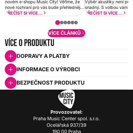
novém e-shopu Music City! Věříme, že
Výběr akustiky není pro
nové rozhraní pro vás bude přehlednější
snadný. S volbou vám p
a rychlejší. Postupně budeme přidávat
PŘEČÍST SI VÍCE...
PŘEČÍST SI VÍCE...
nové funkcionality a vylepšovat stávající
obsah. Váš názor nás...
VÍCE ČLÁNKŮ
Více o produktu
DOPRAVY A PLATBY
INFORMACE O VÝROBCI
BEZPEČNOST PRODUKTU
Provozovatel:
Praha Music Center spol. s.r.o.
Ocelářská 937/39
190 00 Praha