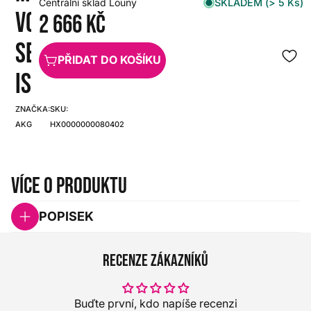
SKLADEM (> 5 Ks)
Centrální sklad Louny
VOCAL
2 666 Kč
SET
PŘIDAT DO KOŠÍKU
ISM3
ZNAČKA:
SKU:
AKG
HX0000000080402
Více o produktu
POPISEK
Recenze zákazníků
Buďte první, kdo napíše recenzi