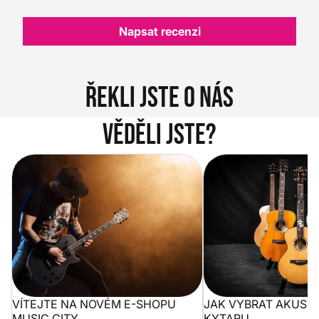
Napsat recenzi
Řekli jste o nás
Věděli jste?
Vítejte na novém e-shopu Music
Jak vybrat akustickou
City
VÍTEJTE NA NOVÉM E-SHOPU
JAK VYBRAT AKUST
MUSIC CITY
KYTARU