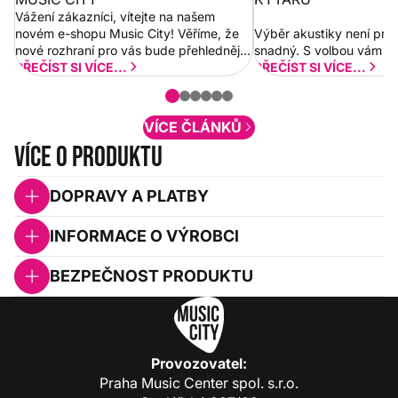
Vážení zákazníci, vítejte na našem
novém e-shopu Music City! Věříme, že
Výběr akustiky není pro
nové rozhraní pro vás bude přehlednější
snadný. S volbou vám p
a rychlejší. Postupně budeme přidávat
PŘEČÍST SI VÍCE...
PŘEČÍST SI VÍCE...
nové funkcionality a vylepšovat stávající
obsah. Váš názor nás...
VÍCE ČLÁNKŮ
Více o produktu
DOPRAVY A PLATBY
INFORMACE O VÝROBCI
BEZPEČNOST PRODUKTU
Provozovatel:
Praha Music Center spol. s.r.o.