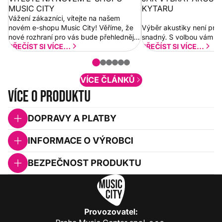
MUSIC CITY
KYTARU
Vážení zákazníci, vítejte na našem
novém e-shopu Music City! Věříme, že
Výběr akustiky není pro
nové rozhraní pro vás bude přehlednější
snadný. S volbou vám p
a rychlejší. Postupně budeme přidávat
PŘEČÍST SI VÍCE...
PŘEČÍST SI VÍCE...
nové funkcionality a vylepšovat stávající
obsah. Váš názor nás...
VÍCE ČLÁNKŮ
Více o produktu
DOPRAVY A PLATBY
INFORMACE O VÝROBCI
BEZPEČNOST PRODUKTU
Provozovatel: