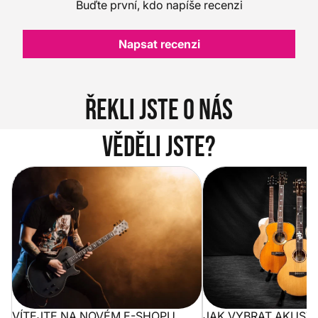
Buďte první, kdo napíše recenzi
Napsat recenzi
Řekli jste o nás
Věděli jste?
Vítejte na novém e-shopu Music
Jak vybrat akustickou
City
VÍTEJTE NA NOVÉM E-SHOPU
JAK VYBRAT AKUST