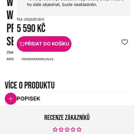
WMS45
ho dále objednat, bude naskladněn.
WIRELESS
Na objednání
PRESENTER
5 590 Kč
SET U2
PŘIDAT DO KOŠÍKU
ZNAČKA:
SKU:
AKG
HX0000000053525
Více o produktu
POPISEK
Recenze zákazníků