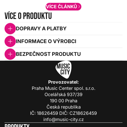
VÍCE ČLÁNKŮ
Více o produktu
DOPRAVY A PLATBY
INFORMACE O VÝROBCI
BEZPEČNOST PRODUKTU
Provozovatel:
Praha Music Center spol. s.r.o.
Ocelářská 937/39
190 00 Praha
Česká republika
IČ: 18626459 DIČ: CZ18626459
info@music-city.cz