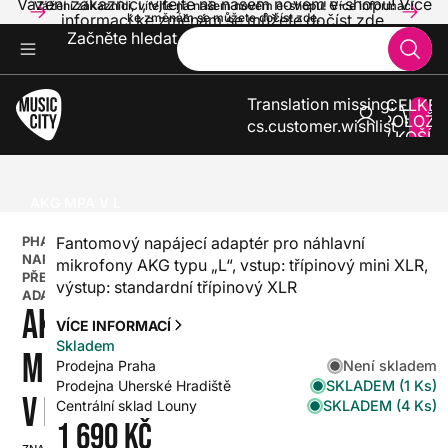
Vážení zákazníci, vítejte na našem novém e-shopu! Více
Vážení zákazníci, vítejte na našem novém e-shopu! Více informací
informací ke změnám se můžete dočíst zde.
ke změnám se můžete dočíst zde.
Začněte hledat
Translation missing:
CELKE
POLOŽE
cs.customer.wishlist
V KOŠÍK
0
ZVUK A SVĚTLA
PŘÍSLUŠENSTVÍ PRO ZVUK A SVĚTLA
PHANTOMOVÉ NAPÁJEČE A PŘEDZESILOVACÍ ADAPTÉRY
AKG MPA V L
PHANTOMOVÉ
Fantomový napájecí adaptér pro náhlavní
NAPÁJEČE A
mikrofony AKG typu „L“, vstup: třípinový mini XLR,
PŘEDZESILOVACÍ
výstup: standardní třípinový XLR
ADAPTÉRY
AKG
VÍCE INFORMACÍ
Skladem
MPA
Není skladem
Prodejna Praha
SKLADEM (1 Ks)
Prodejna Uherské Hradiště
V L
SKLADEM (4 Ks)
Centrální sklad Louny
1 690 Kč