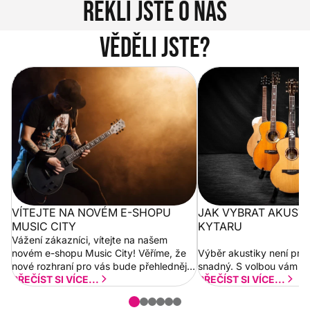
Řekli jste o nás
Věděli jste?
Vítejte na novém e-shopu Music
Jak vybrat akustickou
City
VÍTEJTE NA NOVÉM E-SHOPU
JAK VYBRAT AKUST
MUSIC CITY
KYTARU
Vážení zákazníci, vítejte na našem
novém e-shopu Music City! Věříme, že
Výběr akustiky není pro
nové rozhraní pro vás bude přehlednější
snadný. S volbou vám p
a rychlejší. Postupně budeme přidávat
PŘEČÍST SI VÍCE...
PŘEČÍST SI VÍCE...
nové funkcionality a vylepšovat stávající
obsah. Váš názor nás...