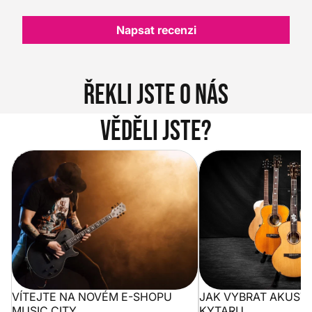
Napsat recenzi
Řekli jste o nás
Věděli jste?
Vítejte na novém e-shopu Music
Jak vybrat akustickou
City
VÍTEJTE NA NOVÉM E-SHOPU
JAK VYBRAT AKUST
MUSIC CITY
KYTARU