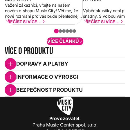
Vážení zákazníci, vítejte na našem
novém e-shopu Music City! Věříme, že
Výběr akustiky není pro
nové rozhraní pro vás bude přehlednější
snadný. S volbou vám p
a rychlejší. Postupně budeme přidávat
PŘEČÍST SI VÍCE...
PŘEČÍST SI VÍCE...
nové funkcionality a vylepšovat stávající
obsah. Váš názor nás...
VÍCE ČLÁNKŮ
Více o produktu
DOPRAVY A PLATBY
INFORMACE O VÝROBCI
BEZPEČNOST PRODUKTU
Provozovatel:
Praha Music Center spol. s.r.o.