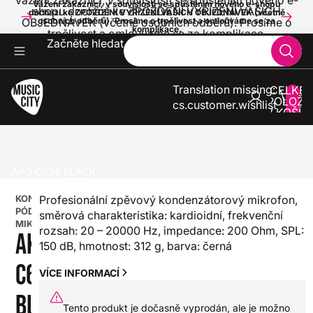
Vážení zákazníci, v souvislosti se spuštěním nového e-
Vážení zákazníci, v souvislosti se spuštěním nového e-shopu
shopu dochází ke ZPOŽDĚNÍ VYŘÍZENÍ VAŠICH
dochází ke ZPOŽDĚNÍ VYŘÍZENÍ VAŠICH OBJEDNÁVEK (včetně
OBJEDNÁVEK (včetně osobních odběrů). Prosíme o
osobních odběrů). Prosíme o trpělivost a omlouváme se za
komplikace.
trpělivost a omlouváme se za komplikace.
Začněte hledat
Translation missing:
CELKE
POLOŽE
cs.customer.wishlist
V KOŠÍK
0
ZVUK A SVĚTLA
MIKROFONY
PÓDIOVÉ VOKÁLNÍ MIKROFONY
KONDENZÁTOROVÉ PÓDIOVÉ VOKÁLNÍ MIKROFONY
AKG C636 BLACK
KONDENZÁTOROVÉ
Profesionální zpěvový kondenzátorový mikrofon,
PÓDIOVÉ VOKÁLNÍ
směrová charakteristika: kardioidní, frekvenční
MIKROFONY
rozsah: 20 – 20000 Hz, impedance: 200 Ohm, SPL:
AKG
150 dB, hmotnost: 312 g, barva: černá
C636
VÍCE INFORMACÍ
BLACK
Tento produkt je dočasně vyprodán, ale je možno