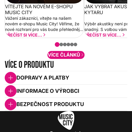
VÍTEJTE NA NOVÉM E-SHOPU
JAK VYBRAT AKUST
MUSIC CITY
KYTARU
Vážení zákazníci, vítejte na našem
novém e-shopu Music City! Věříme, že
Výběr akustiky není pro
nové rozhraní pro vás bude přehlednější
snadný. S volbou vám p
a rychlejší. Postupně budeme přidávat
PŘEČÍST SI VÍCE...
PŘEČÍST SI VÍCE...
nové funkcionality a vylepšovat stávající
obsah. Váš názor nás...
VÍCE ČLÁNKŮ
Více o produktu
DOPRAVY A PLATBY
INFORMACE O VÝROBCI
BEZPEČNOST PRODUKTU