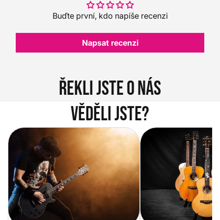
Buďte první, kdo napíše recenzi
Napsat recenzi
Řekli jste o nás
Věděli jste?
Vítejte na novém e-shopu Music
Jak vybrat akustickou
City