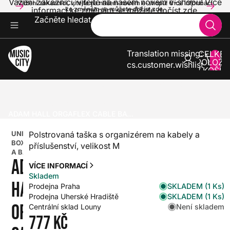
Vážení zákazníci, vítejte na našem novém e-shopu! Více
Vážení zákazníci, vítejte na našem novém e-shopu! Více informací
informací ke změnám se můžete dočíst zde.
ke změnám se můžete dočíst zde.
Začněte hledat
Translation missing:
CELKE
POLOŽE
cs.customer.wishlist
V KOŠÍK
0
ZVUK A SVĚTLA
PŘÍSLUŠENSTVÍ PRO ZVUK A SVĚTLA
PŘEPRAVNÍ BOXY, KUFRY A BAGY
UNIVERZÁLNÍ BOXY, KUFRY A BAGY
ADAM HALL ORGAFLEX CABLE BAG M
UNIVERZÁLNÍ
Polstrovaná taška s organizérem na kabely a
BOXY, KUFRY
příslušenství, velikost M
A BAGY
ADAM
VÍCE INFORMACÍ
Skladem
HALL
SKLADEM (1 Ks)
Prodejna Praha
SKLADEM (1 Ks)
Prodejna Uherské Hradiště
ORGAFLEX
Není skladem
Centrální sklad Louny
777 Kč