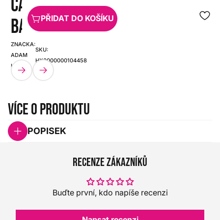
CABLE
PŘIDAT DO KOŠÍKU
BAG M
ZNAČKA:
SKU:
ADAM
HX0000000104458
HALL
Více o produktu
POPISEK
Recenze zákazníků
Buďte první, kdo napíše recenzi
Napsat recenzi