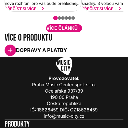
nové rozhraní pro vás bude přehlednější
snadný. S volbou vám p
a rychlejší. Postupně budeme přidávat
PŘEČÍST SI VÍCE...
PŘEČÍST SI VÍCE...
nové funkcionality a vylepšovat stávající
obsah. Váš názor nás...
VÍCE ČLÁNKŮ
Více o produktu
DOPRAVY A PLATBY
Provozovatel:
Praha Music Center spol. s.r.o.
Ocelářská 937/39
190 00 Praha
Česká republika
IČ: 18626459 DIČ: CZ18626459
info@music-city.cz
Produkty