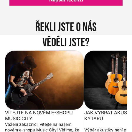
Řekli jste o nás
Věděli jste?
Vítejte na novém e-shopu Music
Jak vybrat akustickou
City
VÍTEJTE NA NOVÉM E-SHOPU
JAK VYBRAT AKUST
MUSIC CITY
KYTARU
Vážení zákazníci, vítejte na našem
novém e-shopu Music City! Věříme, že
Výběr akustiky není pro