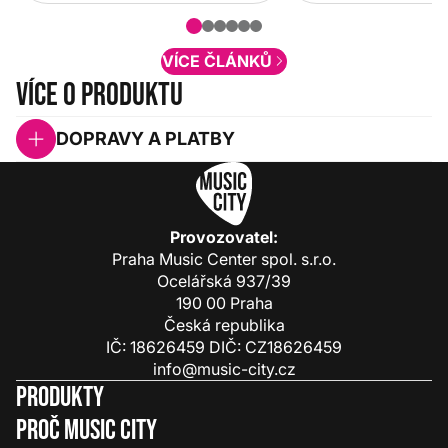
nové funkcionality a vylepšovat stávající
obsah. Váš názor nás...
VÍCE ČLÁNKŮ
Více o produktu
DOPRAVY A PLATBY
Provozovatel:
Praha Music Center spol. s.r.o.
Ocelářská 937/39
190 00 Praha
Česká republika
IČ: 18626459 DIČ: CZ18626459
info@music-city.cz
Produkty
Proč Music City