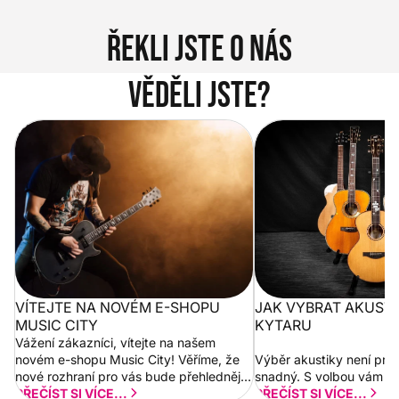
Řekli jste o nás
Věděli jste?
Vítejte na novém e-shopu Music
Jak vybrat akustickou
City
VÍTEJTE NA NOVÉM E-SHOPU
JAK VYBRAT AKUST
MUSIC CITY
KYTARU
Vážení zákazníci, vítejte na našem
novém e-shopu Music City! Věříme, že
Výběr akustiky není pro
nové rozhraní pro vás bude přehlednější
snadný. S volbou vám p
a rychlejší. Postupně budeme přidávat
PŘEČÍST SI VÍCE...
PŘEČÍST SI VÍCE...