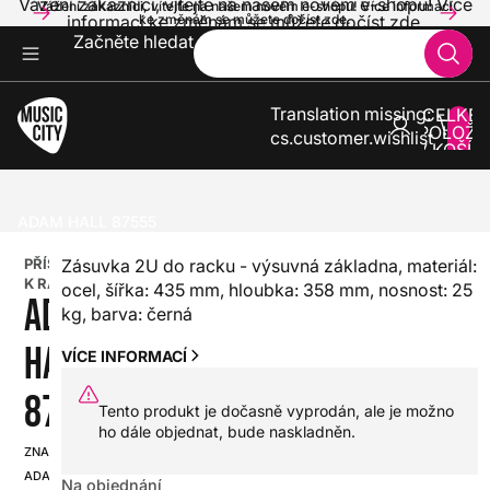
Vážení zákazníci, vítejte na našem novém e-shopu! Více
Vážení zákazníci, vítejte na našem novém e-shopu! Více informací
informací ke změnám se můžete dočíst zde.
ke změnám se můžete dočíst zde.
Začněte hledat
Translation missing:
CELKE
POLOŽE
cs.customer.wishlist
V KOŠÍK
0
ZVUK A SVĚTLA
PŘÍSLUŠENSTVÍ PRO ZVUK A SVĚTLA
RACKY 19"
PŘÍSLUŠENSTVÍ K RACKU 19"
ADAM HALL 87555
PŘÍSLUŠENSTVÍ
Zásuvka 2U do racku - výsuvná základna, materiál:
K RACKU 19"
ocel, šířka: 435 mm, hloubka: 358 mm, nosnost: 25
ADAM
kg, barva: černá
HALL
VÍCE INFORMACÍ
87555
Tento produkt je dočasně vyprodán, ale je možno
ho dále objednat, bude naskladněn.
ZNAČKA:
SKU:
ADAM
Na objednání
HX0000000092768