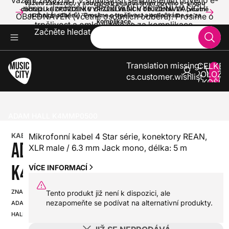
Vážení zákazníci, v souvislosti se spuštěním nového e-
Vážení zákazníci, v souvislosti se spuštěním nového e-shopu
shopu dochází ke ZPOŽDĚNÍ VYŘÍZENÍ VAŠICH
dochází ke ZPOŽDĚNÍ VYŘÍZENÍ VAŠICH OBJEDNÁVEK (včetně
OBJEDNÁVEK (včetně osobních odběrů). Prosíme o
osobních odběrů). Prosíme o trpělivost a omlouváme se za
komplikace.
trpělivost a omlouváme se za komplikace.
Začněte hledat
Translation missing:
CELKE
POLOŽE
cs.customer.wishlist
V KOŠÍK
0
ZVUK A SVĚTLA
KABELY A KONEKTORY
LINKOVÉ, NÁSTROJOVÉ, STEREO, INSERT KABELY
ADAM HALL K4MMP0500
KABEL
Mikrofonní kabel 4 Star série, konektory REAN,
ADAM HALL
XLR male / 6.3 mm Jack mono, délka: 5 m
K4MMP0500
VÍCE INFORMACÍ
ZNAČKA:
Tento produkt již není k dispozici, ale
SKU:
nezapomeňte se podívat na alternativní produkty.
ADAM
HX0000000093021
HALL