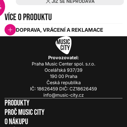
JIŽ SE NEPRODÁVÁ
%
Více o produktu
DOPRAVA, VRÁCENÍ A REKLAMACE
Provozovatel:
Praha Music Center spol. s.r.o.
Ocelářská 937/39
190 00 Praha
Česká republika
IČ: 18626459 DIČ: CZ18626459
info@music-city.cz
Produkty
Proč Music City
O nákupu