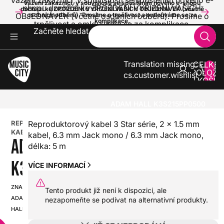
Vážení zákazníci, v souvislosti se spuštěním nového e-
Vážení zákazníci, v souvislosti se spuštěním nového e-shopu
shopu dochází ke ZPOŽDĚNÍ VYŘÍZENÍ VAŠICH
dochází ke ZPOŽDĚNÍ VYŘÍZENÍ VAŠICH OBJEDNÁVEK (včetně
OBJEDNÁVEK (včetně osobních odběrů). Prosíme o
osobních odběrů). Prosíme o trpělivost a omlouváme se za
komplikace.
trpělivost a omlouváme se za komplikace.
Začněte hledat
Translation missing:
CELKE
POLOŽE
cs.customer.wishlist
V KOŠÍK
0
ZVUK A SVĚTLA
KABELY A KONEKTORY
REPRODUKTOROVÉ KABELY
ADAM HALL K3S215PP0500
REPRODUKTOROVÉ
Reproduktorový kabel 3 Star série, 2 x 1.5 mm
KABELY
kabel, 6.3 mm Jack mono / 6.3 mm Jack mono,
ADAM HALL
délka: 5 m
K3S215PP0500
VÍCE INFORMACÍ
ZNAČKA:
Tento produkt již není k dispozici, ale
SKU:
ADAM
nezapomeňte se podívat na alternativní produkty.
HX0000000093307
HALL