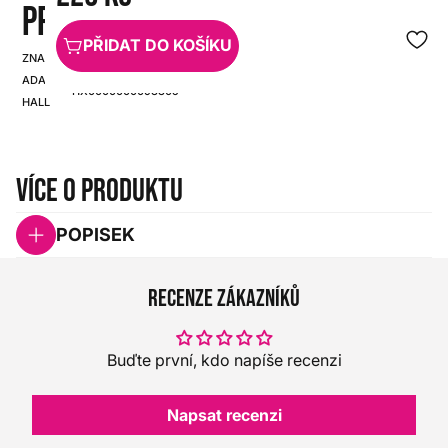
PP0150
PŘIDAT DO KOŠÍKU
ZNAČKA:
SKU:
ADAM
HX0000000093305
HALL
Více o produktu
POPISEK
Recenze zákazníků
Buďte první, kdo napíše recenzi
Napsat recenzi