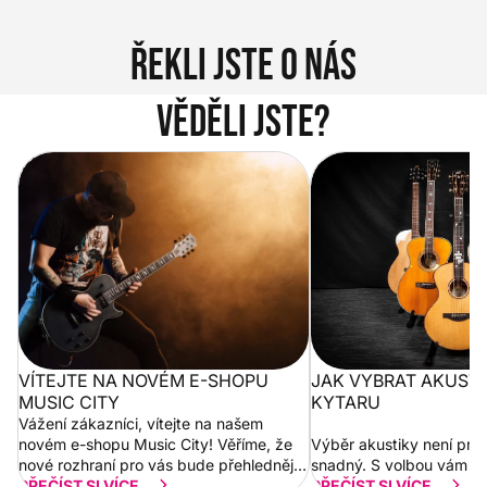
Řekli jste o nás
Věděli jste?
Vítejte na novém e-shopu Music
Jak vybrat akustickou
City
VÍTEJTE NA NOVÉM E-SHOPU
JAK VYBRAT AKUST
MUSIC CITY
KYTARU
Vážení zákazníci, vítejte na našem
novém e-shopu Music City! Věříme, že
Výběr akustiky není pro
nové rozhraní pro vás bude přehlednější
snadný. S volbou vám p
a rychlejší. Postupně budeme přidávat
PŘEČÍST SI VÍCE...
PŘEČÍST SI VÍCE...