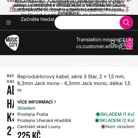
Vážení zákazníci, v souvislosti se spuštěním nového e-
Vážení zákazníci, v souvislosti se spuštěním nového e-shopu
shopu dochází ke ZPOŽDĚNÍ VYŘÍZENÍ VAŠICH
dochází ke ZPOŽDĚNÍ VYŘÍZENÍ VAŠICH OBJEDNÁVEK (včetně
OBJEDNÁVEK (včetně osobních odběrů). Prosíme o
osobních odběrů). Prosíme o trpělivost a omlouváme se za
komplikace.
trpělivost a omlouváme se za komplikace.
Začněte hledat
Translation missing:
CELKE
POLOŽE
cs.customer.wishlist
V KOŠÍK
0
ZVUK A SVĚTLA
KABELY A KONEKTORY
REPRODUKTOROVÉ KABELY
ADAM HALL K3S 215 PP0150
REPRODUKTOROVÉ
Reproduktorový kabel, série 3 Star, 2 × 1,5 mm,
KABELY
6,3mm Jack mono - 6,3mm Jack mono, délka: 1,5
ADAM
m
HALL
VÍCE INFORMACÍ
Skladem
K3S
SKLADEM (1 Ks)
Prodejna Praha
SKLADEM (2 Ks)
Prodejna Uherské Hradiště
Není skladem
Centrální sklad Louny
215
225 Kč