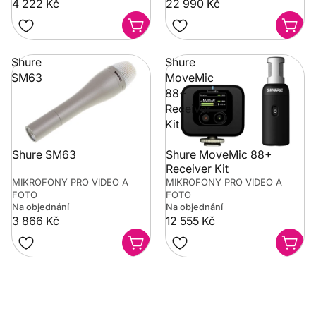
4 222 Kč
22 990 Kč
Shure
Shure
SM63
MoveMic
88+
Receiver
Kit
Shure SM63
Shure MoveMic 88+
Receiver Kit
MIKROFONY PRO VIDEO A
MIKROFONY PRO VIDEO A
FOTO
FOTO
Na objednání
Na objednání
3 866 Kč
12 555 Kč
Potřebujete poradit?
Rozumíme tomu, že vybrat hudební nástroj není vždy