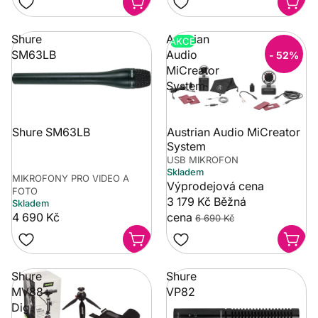
Shure
Austrian
AKCE
SM63LB
Audio
- 52%
MiCreator
System
Shure SM63LB
Austrian Audio MiCreator
System
USB MIKROFON
Skladem
MIKROFONY PRO VIDEO A
Výprodejová cena
FOTO
3 179 Kč
Běžná
Skladem
4 690 Kč
cena
6 690 Kč
Shure
Shure
MV88+
VP82
Dig