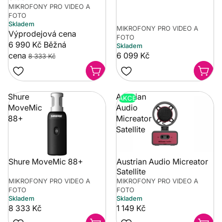
MIKROFONY PRO VIDEO A
FOTO
Skladem
MIKROFONY PRO VIDEO A
Výprodejová cena
FOTO
6 990 Kč
Běžná
Skladem
cena
6 099 Kč
8 333 Kč
Shure
Austrian
AKCE
MoveMic
Audio
88+
Micreator
Satellite
Shure MoveMic 88+
Austrian Audio Micreator
Satellite
MIKROFONY PRO VIDEO A
MIKROFONY PRO VIDEO A
FOTO
FOTO
Skladem
Skladem
8 333 Kč
1 149 Kč