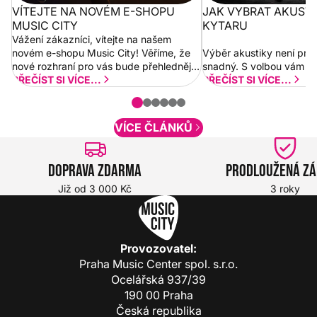
VÍTEJTE NA NOVÉM E-SHOPU
JAK VYBRAT AKUST
MUSIC CITY
KYTARU
Vážení zákazníci, vítejte na našem
novém e-shopu Music City! Věříme, že
Výběr akustiky není pro
nové rozhraní pro vás bude přehlednější
snadný. S volbou vám p
a rychlejší. Postupně budeme přidávat
PŘEČÍST SI VÍCE...
PŘEČÍST SI VÍCE...
nové funkcionality a vylepšovat stávající
obsah. Váš názor nás...
VÍCE ČLÁNKŮ
Doprava zdarma
Prodloužená z
Již od 3 000 Kč
3 roky
Provozovatel:
Praha Music Center spol. s.r.o.
Ocelářská 937/39
190 00 Praha
Česká republika