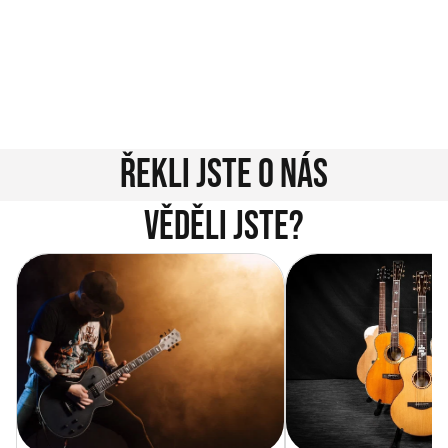
jednoduché. Napište nám na info@music-city.cz nebo
nám zavolejte.
Jsme tu pro vás!
Kontakty
Řekli jste o nás
Věděli jste?
Vítejte na novém e-shopu Music
Jak vybrat akustickou
City