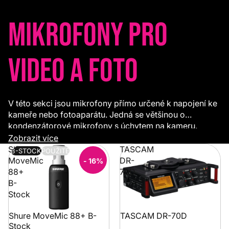
Mikrofony pro
video a foto
V této sekci jsou mikrofony přímo určené k napojení ke
kameře nebo fotoaparátu. Jedná se většinou o
kondenzátorové mikrofony s úchytem na kameru.
Některé mají napájení vlastní baterkou, jiné potřebují
Zobrazit více
fantomové napájení. Dále v této sekci najdete speciální
Shure
TASCAM
B-STOCK
POUŽITÉ
mikrofony (pro iPhone, iPod touch, iPad), recordery s
MoveMic
DR-
- 16%
integrovanými mikrofony, bezdrátové mikrofonní sady.
88+
70D
B-
Stock
Shure MoveMic 88+ B-
TASCAM DR-70D
Stock